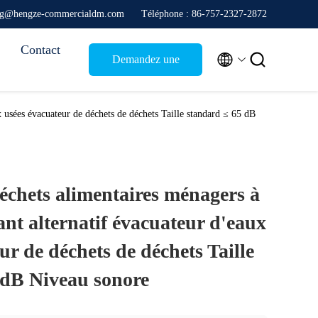
ang@hengze-commercialdm.com
Téléphone : 86-757-2327-2872
Contact


Demandez une
citation
x usées évacuateur de déchets de déchets Taille standard ≤ 65 dB
déchets alimentaires ménagers à
nt alternatif évacuateur d'eaux
ur de déchets de déchets Taille
 dB Niveau sonore