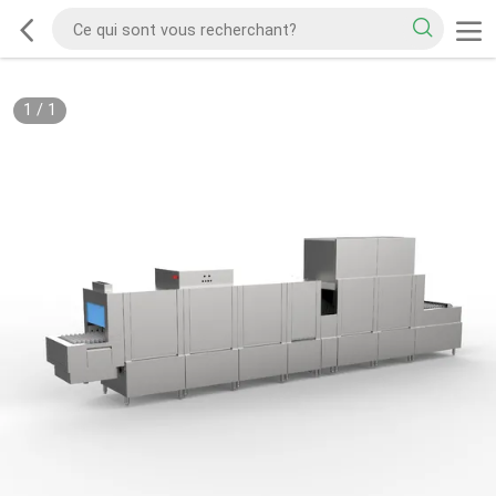
1
/
1