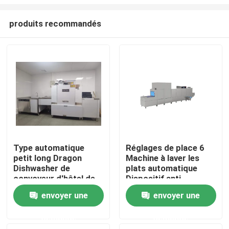
produits recommandés
Type automatique
Réglages de place 6
petit long Dragon
Machine à laver les
Aperçu
Dishwasher de
plats automatique
convoyeur d'hôtel de
Dispositif anti-
restaurant
inondation
Produits
envoyer une
envoyer une
demande
demande
VR Show