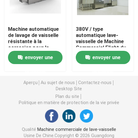
Lave-vaisselle automatique Machine
Machine automatique
380V / type
de lavage de vaisselle
automatique lave-
Lave-vaisselle commercial de convoyeur
résistante à la
vaisselle de Machine
corrosion pour la
Commercial Flight du
restauration
lave-vaisselle 3P
Type lave-vaisselle de vol
envoyer une
envoyer une
demande
demande
Machine à laver la vaisselle industrielle
Aperçu
Au sujet de nous
Contactez-nous
Desktop Site
Lave-vaisselle commercial d'Undercounter
Plan du site
Politique en matière de protection de la vie privée
Lave-vaisselle commercial de cuisine
Qualité
Machine commerciale de lave-vaisselle
Lave-vaisselle Parts de cuisine
Usine De Chine.Copyright © 2026 Guangdong