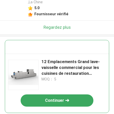
,La Chine
5.0
Fournisseur vérifié
Regardez plus
12 Emplacements Grand lave-
vaisselle commercial pour les
cuisines de restauration
occupées
MOQ： 5
Continuer