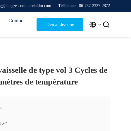
ang@hengze-commercialdm.com
Téléphone : 86-757-2327-2872
Contact


Demandez une
citation
aisselle de type vol 3 Cycles de
amètres de température
na
gze