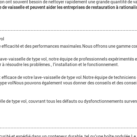
tion ont souvent besoin de nettoyer rapidement une grande quantité de va
 de vaisselle et peuvent aider les entreprises de restauration à rational
vol
une efficacité et des performances maximales.Nous offrons une gamme com
ave-vaisselle de type vol, notre équipe de professionnels expérimentés 
 à résoudre les problèmes., l'installation et le fonctionnement.
t efficace de votre lave-vaisselle de type vol.Notre équipe de technicien
ype volNous pouvons également vous donner des conseils et des conseils s
le de type vol, couvrant tous les défauts ou dysfonctionnements survena
curité et expédié dans un conteneur durable, tel qu'une boîte ondulée.Le pr