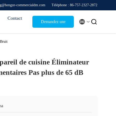
ang@hengze-commercialdm.com
Téléphone : 86-757-2327-2872
Contact


Demandez une
citation
 Bruit
areil de cuisine Éliminateur
mentaires Pas plus de 65 dB
na