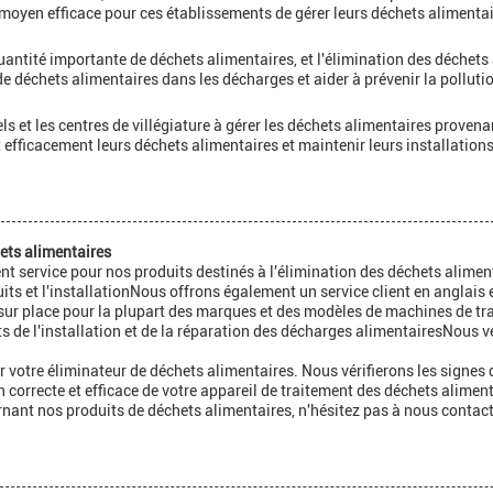
moyen efficace pour ces établissements de gérer leurs déchets alimentai
ntité importante de déchets alimentaires, et l'élimination des déchets al
 déchets alimentaires dans les décharges et aider à prévenir la polluti
ls et les centres de villégiature à gérer les déchets alimentaires provena
fficacement leurs déchets alimentaires et maintenir leurs installations
hets alimentaires
ent service pour nos produits destinés à l'élimination des déchets alim
ts et l'installationNous offrons également un service client en anglais 
n sur place pour la plupart des marques et des modèles de machines de t
 de l'installation et de la réparation des décharges alimentairesNous ve
 votre éliminateur de déchets alimentaires. Nous vérifierons les signes 
 correcte et efficace de votre appareil de traitement des déchets aliment
ant nos produits de déchets alimentaires, n'hésitez pas à nous contact