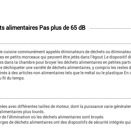
ts alimentaires Pas plus de 65 dB
de cuisine communément appelés éliminateurs de déchets ou éliminateurs
res en petits morceaux qui peuvent être jetés dans l'égout.Le dispositif
mes dans la chambre pour broyer les déchets alimentaires en petites part
 déchiqueter une variété de déchets alimentaires, y compris les restes de 
tinés à des articles non alimentaires tels que le métal ou le plastique.E
 fil du temps.
rées avec différentes tailles de moteur, dont la puissance varie généra
alimentaires plus lourds..
de l'élimination où les déchets alimentaires sont broyés.
ges de déchets alimentaires ont des dispositifs de sécurité intégrés q